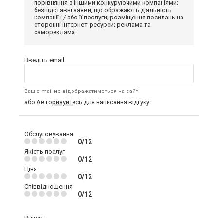
порівняння з іншими конкуруючими компаніями;
безпідставні заяви, що ображають діяльність
компанії і / або її послуги; розміщення посилань на
сторонні інтернет-ресурси; реклама та
самореклама.
Введіть email:
Ваш e-mail не відображатиметься на сайті
або
Авторизуйтесь
для написання відгуку
Обслуговування
0/12
Якість послуг
0/12
Ціна
0/12
Співвідношення
0/12
Відгук: