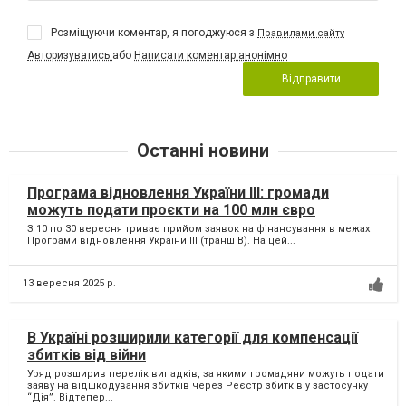
Розміщуючи коментар, я погоджуюся з
Правилами сайту
Авторизуватись
або
Написати коментар анонімно
Відправити
Останні новини
Програма відновлення України ІІІ: громади
можуть подати проєкти на 100 млн євро
З 10 по 30 вересня триває прийом заявок на фінансування в межах
Програми відновлення України ІІІ (транш B). На цей...
13 вересня 2025 р.
В Україні розширили категорії для компенсації
збитків від війни
Уряд розширив перелік випадків, за якими громадяни можуть подати
заяву на відшкодування збитків через Реєстр збитків у застосунку
“Дія”. Відтепер...