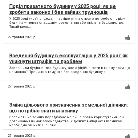
Поділ приватного будинку у 2025 році: як це
зробити законно і без зайвих труднощів
У 2025 році українці дедалі частіше стикаються з потребою поділу
будинку — через спадщину, розлучення або спільне будівництво.
Такий крок...
27 травня 2025 р.
Введення будинку в експлуатацію у 2025 році: як
уникнути штрафів та проблем
Завершили будівництво будинку, але офіційно жити в ньому поки що
не можна? Причина в тому, що без введення будинку в...
27 травня 2025 р.
Зміна цільового призначення земельної ділянки:
що потрібно знати власнику
Власність на землю передбачає не лише право користування, а й
дотримання вимог законодавства. У деяких випадках власникам
необхідно змінити цільове...
27 травня 2025 р.