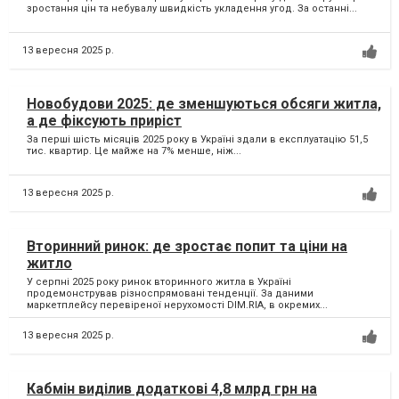
зростання цін та небувалу швидкість укладення угод. За останні...
13 вересня 2025 р.
Новобудови 2025: де зменшуються обсяги житла,
а де фіксують приріст
За перші шість місяців 2025 року в Україні здали в експлуатацію 51,5
тис. квартир. Це майже на 7% менше, ніж...
13 вересня 2025 р.
Вторинний ринок: де зростає попит та ціни на
житло
У серпні 2025 року ринок вторинного житла в Україні
продемонстрував різноспрямовані тенденції. За даними
маркетплейсу перевіреної нерухомості DIM.RIA, в окремих...
13 вересня 2025 р.
Кабмін виділив додаткові 4,8 млрд грн на