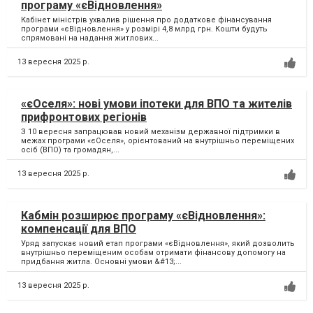
програму «єВідновлення»
Кабінет міністрів ухвалив рішення про додаткове фінансування
програми «єВідновлення» у розмірі 4,8 млрд грн. Кошти будуть
спрямовані на надання житлових...
13 вересня 2025 р.
«єОселя»: нові умови іпотеки для ВПО та жителів
прифронтових регіонів
З 10 вересня запрацював новий механізм державної підтримки в
межах програми «єОселя», орієнтований на внутрішньо переміщених
осіб (ВПО) та громадян,...
13 вересня 2025 р.
Кабмін розширює програму «єВідновлення»:
компенсації для ВПО
Уряд запускає новий етап програми «єВідновлення», який дозволить
внутрішньо переміщеним особам отримати фінансову допомогу на
придбання житла. Основні умови &#13;...
13 вересня 2025 р.