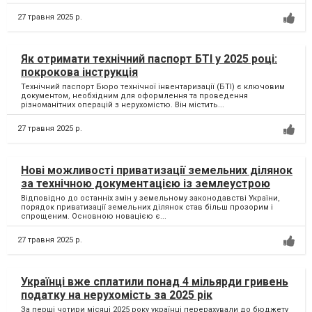
27 травня 2025 р.
Як отримати технічний паспорт БТІ у 2025 році:
покрокова інструкція
Технічний паспорт Бюро технічної інвентаризації (БТІ) є ключовим
документом, необхідним для оформлення та проведення
різноманітних операцій з нерухомістю. Він містить...
27 травня 2025 р.
Нові можливості приватизації земельних ділянок
за технічною документацією із землеустрою
Відповідно до останніх змін у земельному законодавстві України,
порядок приватизації земельних ділянок став більш прозорим і
спрощеним. Основною новацією є...
27 травня 2025 р.
Українці вже сплатили понад 4 мільярди гривень
податку на нерухомість за 2025 рік
За перші чотири місяці 2025 року українці перерахували до бюджету