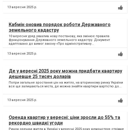
13 вересня 2025 р.
Кабмін оновив порядок роботи Державного
земельного кадастру
10 вересня уряд ухвалив нову постанову, яка змінює правила
функціонування Державного земельного кадастру. Документ
адаптовано до вимог закону «Про адміністративну...
13 вересня 2025 р.
Де у вересні 2025 року можна придбати квартиру
дешевше 25 тисяч доларів
Попри загальне зростання цін на житло, на вторинному ринку України
все ще залишаються міста, де можна знайти квартири вартістю до...
13 вересня 2025 р.
Оренда квартир у вересні: ціни зросли до 55% та
рекордно швидкі угоди
Ринок оренди житла в Україні у вересні 2025 року демонструє стрімке