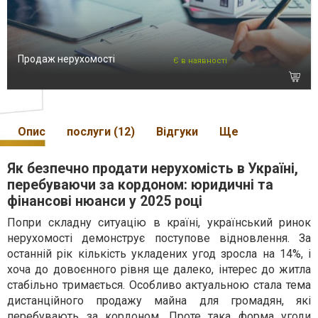
Продаж нерухомості
Є в наявності
Опис
послуги (12)
Відгуки
Ще
Як безпечно продати нерухомість в Україні,
перебуваючи за кордоном: юридичні та
фінансові нюанси у 2025 році
Попри складну ситуацію в країні, український ринок
нерухомості демонструє поступове відновлення. За
останній рік кількість укладених угод зросла на 14%, і
хоча до довоєнного рівня ще далеко, інтерес до житла
стабільно тримається. Особливо актуальною стала тема
дистанційного продажу майна для громадян, які
перебувають за кордоном. Проте така форма угоди