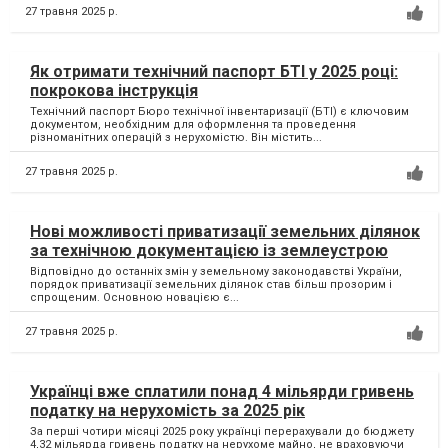
27 травня 2025 р.
Як отримати технічний паспорт БТІ у 2025 році:
покрокова інструкція
Технічний паспорт Бюро технічної інвентаризації (БТІ) є ключовим
документом, необхідним для оформлення та проведення
різноманітних операцій з нерухомістю. Він містить...
27 травня 2025 р.
Нові можливості приватизації земельних ділянок
за технічною документацією із землеустрою
Відповідно до останніх змін у земельному законодавстві України,
порядок приватизації земельних ділянок став більш прозорим і
спрощеним. Основною новацією є...
27 травня 2025 р.
Українці вже сплатили понад 4 мільярди гривень
податку на нерухомість за 2025 рік
За перші чотири місяці 2025 року українці перерахували до бюджету
4,32 мільярда гривень податку на нерухоме майно, не враховуючи