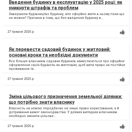
Введення будинку в експлуатацію у 2025 році: як
уникнути штрафів та проблем
Завершили будівництво будинку, але офіційно жити в ньому поки що
не можна? Причина в тому, що без введення будинку в...
27 травня 2025 р.
Як перевести садовий будинок у житловий:
основні кроки та необхідні документи
Все більше власників садових будинків замислюються про офіційне
оформлення своїх будівель як житлових, щоб мати право на постійне
проживання та...
27 травня 2025 р.
Зміна цільового призначення земельної ділянки:
що потрібно знати власнику
Власність на землю передбачає не лише право користування, а й
дотримання вимог законодавства. У деяких випадках власникам
необхідно змінити цільове...
27 травня 2025 р.