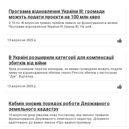
Програма відновлення України ІІІ: громади
можуть подати проєкти на 100 млн євро
З 10 по 30 вересня триває прийом заявок на фінансування в межах
Програми відновлення України ІІІ (транш B). На цей...
13 вересня 2025 р.
В Україні розширили категорії для компенсації
збитків від війни
Уряд розширив перелік випадків, за якими громадяни можуть подати
заяву на відшкодування збитків через Реєстр збитків у застосунку
“Дія”. Відтепер...
13 вересня 2025 р.
Кабмін оновив порядок роботи Державного
земельного кадастру
10 вересня уряд ухвалив нову постанову, яка змінює правила
функціонування Державного земельного кадастру. Документ
адаптовано до вимог закону «Про адміністративну...