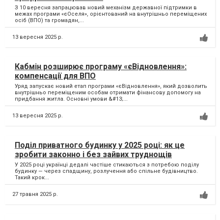
З 10 вересня запрацював новий механізм державної підтримки в
межах програми «єОселя», орієнтований на внутрішньо переміщених
осіб (ВПО) та громадян,...
13 вересня 2025 р.
Кабмін розширює програму «єВідновлення»:
компенсації для ВПО
Уряд запускає новий етап програми «єВідновлення», який дозволить
внутрішньо переміщеним особам отримати фінансову допомогу на
придбання житла. Основні умови &#13;...
13 вересня 2025 р.
Поділ приватного будинку у 2025 році: як це
зробити законно і без зайвих труднощів
У 2025 році українці дедалі частіше стикаються з потребою поділу
будинку — через спадщину, розлучення або спільне будівництво.
Такий крок...
27 травня 2025 р.