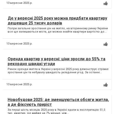
13 вересня 2025 р.
Де у вересні 2025 року можна придбати квартиру
дешевше 25 тисяч доларів
Попри загальне зростання цін на житло, на вторинному ринку України
все ще залишаються міста, де можна знайти квартири вартістю до...
13 вересня 2025 р.
Оренда квартир у вересні: ціни зросли до 55% та
рекордно швидкі угоди
Ринок оренди житла в Україні у вересні 2025 року демонструє стрімке
зростання цін та небувалу швидкість укладення угод. За останні...
13 вересня 2025 р.
Новобудови 2025: де зменшуються обсяги житла,
а де фіксують приріст
За перші шість місяців 2025 року в Україні здали в експлуатацію 51,5
тис. квартир. Це майже на 7% менше, ніж...