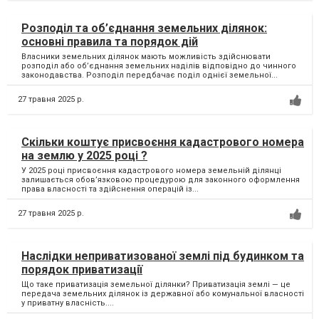
Розподіл та об’єднання земельних ділянок:
основні правила та порядок дій
Власники земельних ділянок мають можливість здійснювати
розподіл або об’єднання земельних наділів відповідно до чинного
законодавства. Розподіл передбачає поділ однієї земельної...
27 травня 2025 р.
Скільки коштує присвоєння кадастрового номера
на землю у 2025 році ?
У 2025 році присвоєння кадастрового номера земельній ділянці
залишається обов’язковою процедурою для законного оформлення
права власності та здійснення операцій із...
27 травня 2025 р.
Наслідки неприватизованої землі під будинком та
порядок приватизації
Що таке приватизація земельної ділянки? Приватизація землі — це
передача земельних ділянок із державної або комунальної власності
у приватну власність....