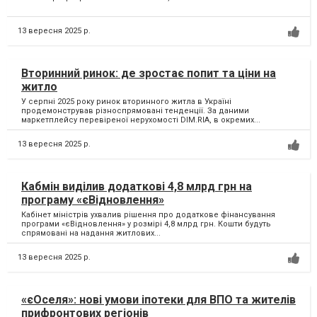
13 вересня 2025 р.
Вторинний ринок: де зростає попит та ціни на
житло
У серпні 2025 року ринок вторинного житла в Україні
продемонстрував різноспрямовані тенденції. За даними
маркетплейсу перевіреної нерухомості DIM.RIA, в окремих...
13 вересня 2025 р.
Кабмін виділив додаткові 4,8 млрд грн на
програму «єВідновлення»
Кабінет міністрів ухвалив рішення про додаткове фінансування
програми «єВідновлення» у розмірі 4,8 млрд грн. Кошти будуть
спрямовані на надання житлових...
13 вересня 2025 р.
«єОселя»: нові умови іпотеки для ВПО та жителів
прифронтових регіонів